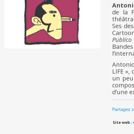
Antoni
de la 
théâtra
Ses des
Cartoon
Publico
Bandes
l’intern
Antonio
LIFE »,
un peu
composé
d’une e
Partagez s
Site web :