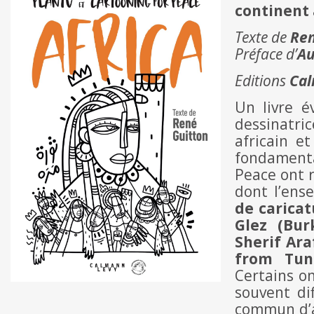
continent 
Texte de
Re
Préface d’
Au
Editions
Cal
Un livre e
dessinatri
africain e
fondamental
Peace ont r
dont l’ens
de caricat
Glez (Bur
Sherif Araf
from Tuni
Certains on
souvent di
commun d’av