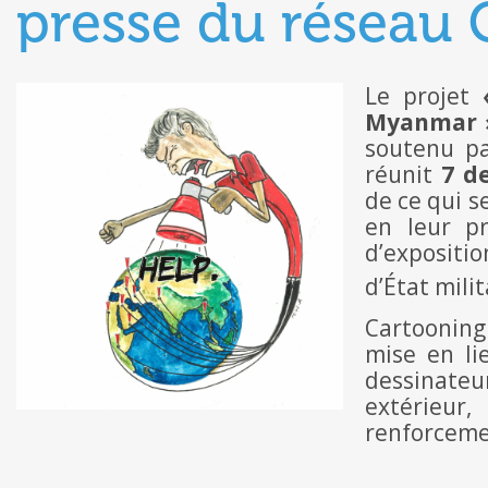
presse du réseau 
Le projet
Myanmar 
soutenu pa
réunit
7 d
de ce qui s
en leur p
d’expositi
d’État milit
Cartooning 
mise en li
dessinateu
extérieur
renforcemen