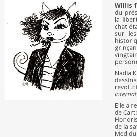
Willis
du prés
la libe
chat ét
sur les
histor
grinçan
vingtai
personn
Nadia K
dessina
révolut
Internat
Elle a 
de Cart
Honoris
de la sa
Med du 