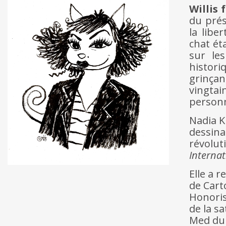
Willis
du prés
la libe
chat ét
sur les
histor
grinçan
vingtai
personn
Nadia K
dessina
révolut
Internat
Elle a 
de Cart
Honoris
de la sa
Med du 