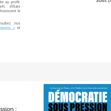
Solís 
e au profit.
fs d’États
hoisissent le
nsultez nos
crayons »
et
ssion :
Rapport