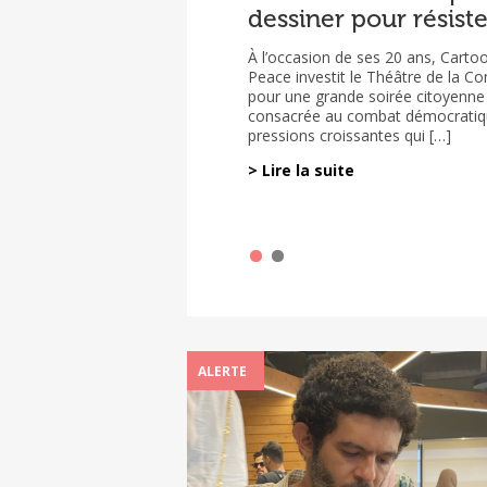
dessiner pour résiste
sur la situation des
dessinateurs de pres
À l’occasion de ses 20 ans, Carto
menacés dans le m
Peace investit le Théâtre de la C
2023-2025
pour une grande soirée citoyenne 
consacrée au combat démocratiq
pressions croissantes qui […]
Le rapport sur la situation des de
dessinatrices de presse menacés 
> Lire la suite
monde est sorti le 2 mars 2026. Il e
d’un travail conjoint […]
ALERTE