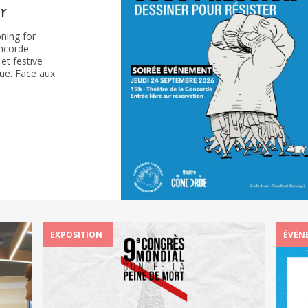
r
se
oning for
onde
oncorde
et festive
ue. Face aux
ssinateurs et
dans le
st le fruit
EXPOSITION
ÉVÈN