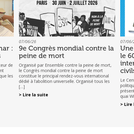
07/06/26
07/06/
ar :
9e Congrès mondial contre la
Une 
s
peine de mort
le 6
inte
teur de
Organisé par Ensemble contre la peine de mort,
civi
nt
le Congrès mondial contre la peine de mort
que les
constitue le principal rendez-vous international
Le Cent
dédié à l’abolition universelle. Organisé tous les
politi
[…]
présent
> Lire la suite
quai W
> Lire 