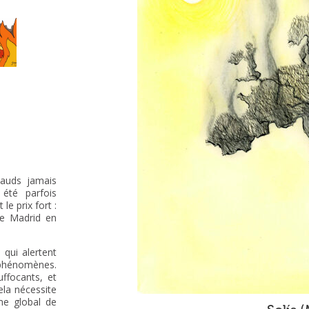
hauds jamais
 été parfois
le prix fort :
de Madrid en
 qui alertent
 phénomènes.
uffocants, et
la nécessite
me global de