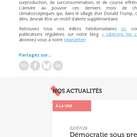
surproduction, de surconsommation, et de course effréné
L’arrivée au pouvoir ces derniers mois de che
climatosceptiques qui, dans le sillage d’un Donald Trump, c
déni, devrait être un motif d’alerte supplémentaire.
Retrouvez tous nos éditos hebdomadaires
ici
, co
publications régulières sur notre blog
« Libérons les 
abonnez-vous à notre
newsletter!
Partagez sur...
NOS ACTUALITÉS
À LA UNE
02/07/26
Démocratie sous pre
« Sous pression » : 