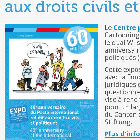
aux droits civils e
Le
Centre p
Cartooning 
le quai Wil
anniversair
politiques 
Cette expos
avec la Fo
juridiques 
questionner
vise à rend
pour un lar
du Canton d
Stiftung.
Plus d’inf