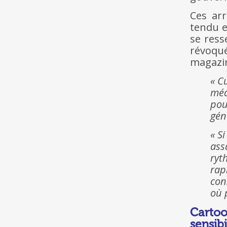
Ces ar
tendu e
se ress
révoqué
magazin
« C
méd
pou
gén
« S
assa
ryt
rap
con
où 
Cartoo
sensi