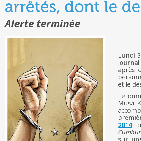
arrêtés, dont le d
Alerte terminée
Lundi 3
journal
après 
personn
et le d
Le domi
Musa K
accompa
premièr
2014
pa
Cumhuri
sur un