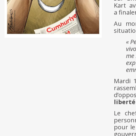
Kart av
a final
Au mom
situatio
« P
viv
me 
exp
emm
Mardi 
rassemb
d’oppos
liberté
Le che
personn
pour l
gouvern