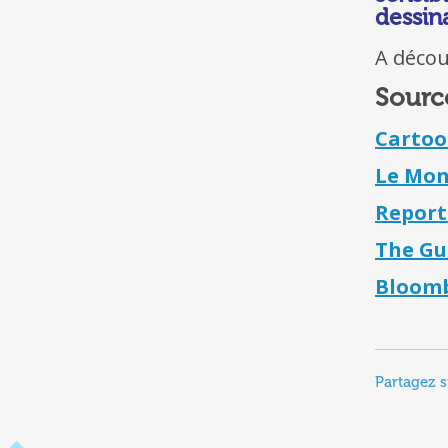
dessin
A décou
Sourc
Cartoo
Le Mo
Report
The Gu
Bloom
Partagez s