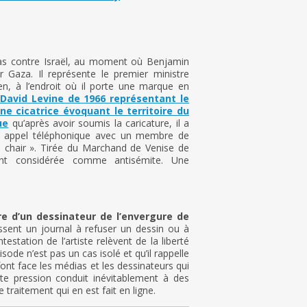
mas contre Israël, au moment où Benjamin
r Gaza. Il représente le premier ministre
en, à l’endroit où il porte une marque en
David Levine de 1966 représentant le
e cicatrice évoquant le territoire du
ue
qu’après avoir soumis la caricature, il a
n appel téléphonique avec un membre de
de chair ». Tirée du Marchand de Venise de
ment considérée comme antisémite. Une
re d’un dessinateur de l’envergure de
ssent un journal à refuser un dessin ou à
estation de l’artiste relèvent de la liberté
ode n’est pas un cas isolé et qu’il rappelle
ont face les médias et les dessinateurs qui
tte pression conduit inévitablement à des
 traitement qui en est fait en ligne.