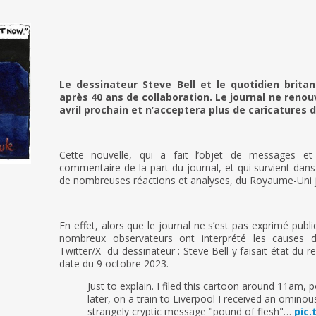
Le dessinateur Steve Bell et le quotidien brit
apr
ès 40 ans de collaboration. Le journal ne renou
avril prochain et n’acceptera plus de caricatures 
Cette nouvelle, qui a fait l’objet de messages et
commentaire de la part du journal, et qui survient dans
de nombreuses réactions et analyses, du Royaume-Uni jus
En effet, alors que le journal ne s’est pas exprimé publ
nombreux observateurs ont interprété les causes du
Twitter/X du dessinateur : Steve Bell y faisait état du re
date du 9 octobre 2023.
Just to explain. I filed this cartoon around 11am, 
later, on a train to Liverpool I received an omino
strangely cryptic message "pound of flesh"…
pic