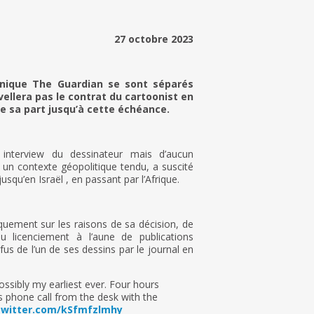
27 octobre 2023
annique The Guardian se sont séparés
vellera pas le contrat du cartoonist en
de sa part jusqu’à cette échéance.
 interview du dessinateur mais d’aucun
 un contexte géopolitique tendu, a suscité
qu’en Israël , en passant par l’Afrique.
iquement sur les raisons de sa décision, de
 licenciement à l’aune de publications
fus de l’un de ses dessins par le journal en
possibly my earliest ever. Four hours
us phone call from the desk with the
.twitter.com/kSfmfzlmhy