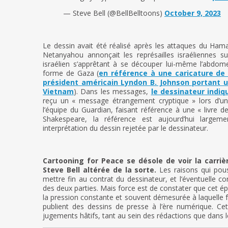
— Steve Bell (@BellBelltoons)
October 9, 2023
Le dessin avait été réalisé après les attaques du Ha
Netanyahou annonçait les représailles israéliennes su
israélien s’apprêtant à se découper lui-même l’abdom
forme de Gaza (
en référence à une caricature de 
président américain Lyndon B. Johnson portant un
Vietnam
). Dans les messages,
le dessinateur indiq
reçu un « message étrangement cryptique » lors d’u
l’équipe du Guardian, faisant référence à une « livre 
Shakespeare, la référence est aujourd’hui large
interprétation du dessin rejetée par le dessinateur.
Cartooning for Peace se désole de voir la carriè
Steve Bell altérée de la sorte.
Les raisons qui pou
mettre fin au contrat du dessinateur, et l’éventuelle cont
des deux parties. Mais force est de constater que cet épis
la pression constante et souvent démesurée à laquelle f
publient des dessins de presse à l’ère numérique. Ce
jugements hâtifs, tant au sein des rédactions que dans le