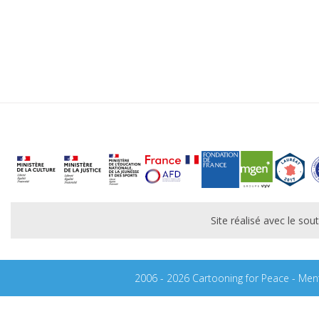
Site réalisé avec le s
2006 - 2026 Cartooning for Peace -
Ment