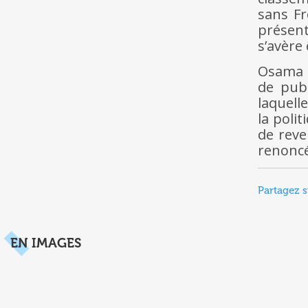
sans Fr
présent
s’avère
Osama a
de pub
laquelle
la poli
de reve
renoncé
Partagez s
EN IMAGES