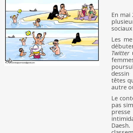
En mai 
plusieu
sociaux 
Les men
débuten
Twitter
u
femmes
poursui
dessin 
têtes qu
autre où
Le cont
pas sim
presse
intimid
Daesh.
classem