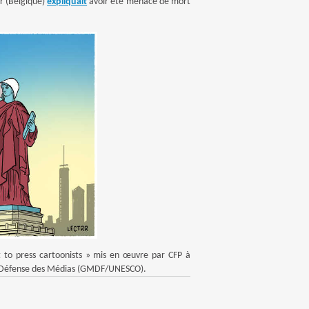
rr (Belgique)
expliquait
avoir été menacé de mort
t to press cartoonists » mis en œuvre par CFP à
a Défense des Médias (GMDF/UNESCO).