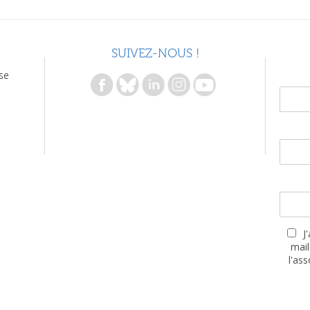
SUIVEZ-NOUS !
se
J
mail
l'as