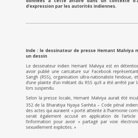
données à cette affaire dans un contexte d’a
d’expression par les autorités indiennes.
Inde : le dessinateur de presse Hemant Malviya 
un dessin
Le dessinateur indien Hemant Malviya est en détentio
avoir publié une caricature sur Facebook représent
Sangh (RSS), organisation ultra-nationaliste hindoue, et
d’une plainte d’un militant du RSS qu’il a été arrêté pa
lors suspendu.
Selon la presse locale, Hemant Malviya aurait été incul
352 de la Bharatiya Nyaya Sanhita – Code pénal indien 
des actes qui auraient « porté atteinte à l’harmonie com
serait également accusé en application de l’articl
l’information pour avoir « partagé par voie électro
sexuellement explicites. »