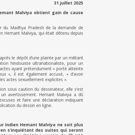
31 juillet 2025
 Hemant Malviya obtient gain de cause
our du Madhya Pradesh de la demande de
ien Hemant Malviya, qui était détenu depuis
près le dépôt d’une plainte par un militant
on hindouiste ultranationaliste, pour un
 actes ayant prétendument « porté atteinte
ux », il est également accusé, « d’avoir
es actes sexuellement explicites ».
ion sous caution du dessinateur, elle s’est
é un avertissement. Hemant Malviya a dû
xcuses et faire une déclaration indiquant
lication du dessin en ligne.
ur indien Hemant Malviya ne soit plus
en s’inquiétant des suites qui seront