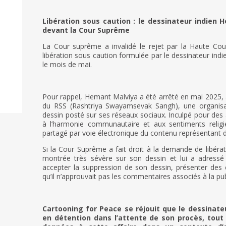
Libération sous caution : le dessinateur indien
devant la Cour Suprême
La Cour suprême a invalidé le rejet par la Haute C
libération sous caution formulée par le dessinateur ind
le mois de mai.
Pour rappel, Hemant Malviya a été arrêté en mai 2025, a
du RSS (Rashtriya Swayamsevak Sangh), une organisati
dessin posté sur ses réseaux sociaux. Inculpé pour des
à l’harmonie communautaire et aux sentiments religie
partagé par voie électronique du contenu représentant d
Si la Cour Suprême a fait droit à la demande de libérat
montrée très sévère sur son dessin et lui a adress
accepter la suppression de son dessin, présenter des e
qu’il n’approuvait pas les commentaires associés à la pub
Cartooning for Peace se réjouit que le dessinate
en détention dans l’attente de son procès, tout 