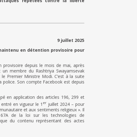
ttaques répétées contre la liberté
9 juillet 2025
maintenu en détention provisoire pour
n provisoire depuis le mois de mai, après
ant un membre du Rashtriya Swayamsevak
 le Premier Ministre Modi. C’est à la suite
r la police. Son compte Facebook est depuis
pé en application des articles 196, 299 et
er
entré en vigueur le 1
juillet 2024 – pour
munautaire et aux sentiments religieux ». Il
e 67A de la loi sur les technologies de
nique du contenu représentant des actes