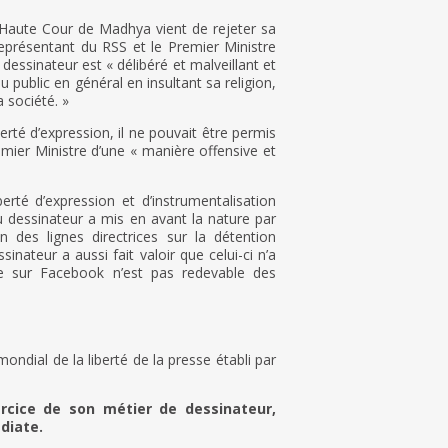
 Haute Cour de Madhya vient de rejeter sa
eprésentant du RSS et le Premier Ministre
dessinateur est « délibéré et malveillant et
u public en général en insultant sa religion,
 société. »
berté d’expression, il ne pouvait être permis
emier Ministre d’une « manière offensive et
erté d’expression et d’instrumentalisation
 du dessinateur a mis en avant la nature par
n des lignes directrices sur la détention
nateur a aussi fait valoir que celui-ci n’a
ée sur Facebook n’est pas redevable des
ndial de la liberté de la presse établi par
ercice de son métier de dessinateur,
diate.