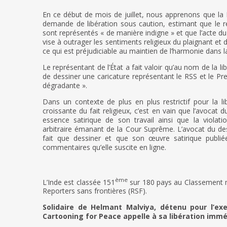
En ce début de mois de juillet, nous apprenons que la
demande de libération sous caution, estimant que le r
sont représentés « de manière indigne » et que l’acte du 
vise à outrager les sentiments religieux du plaignant et d
ce qui est préjudiciable au maintien de l’harmonie dans la
Le représentant de l’État a fait valoir qu’au nom de la li
de dessiner une caricature représentant le RSS et le Pr
dégradante ».
Dans un contexte de plus en plus restrictif pour la lib
croissante du fait religieux, c’est en vain que l’avocat
essence satirique de son travail ainsi que la violatio
arbitraire émanant de la Cour Suprême. L’avocat du dessi
fait que dessiner et que son œuvre satirique publi
commentaires qu’elle suscite en ligne.
ème
L’Inde est classée 151
sur 180 pays au Classement mo
Reporters sans frontières (RSF).
Solidaire de Helmant Malviya, détenu pour l’ex
Cartooning for Peace appelle à sa libération immé