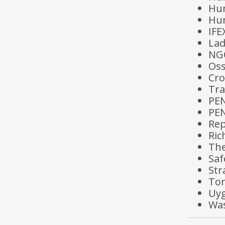
Hum
Hum
IFE
Lad
NG
Oss
Cro
Tra
PEN
PEN
Rep
Ric
The
Saf
Str
To
Uyg
Was