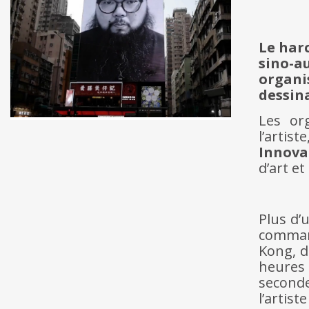
Le harc
sino-
organ
dessin
Les or
l’artis
Innova
d’art et
Plus d’
comman
Kong, d
heures 
seconde
l’artis