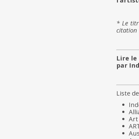
l’artist
* Le ti
citatio
Lire l
par In
Liste de
Ind
All
Art
ART
Aus