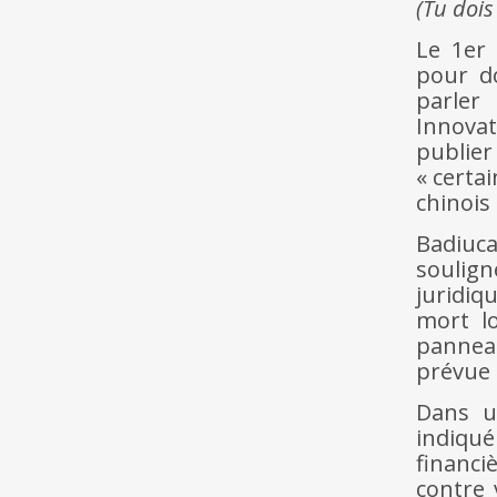
(Tu dois
Le 1er 
pour d
parler
Innovat
publier
« certa
chinois 
Badiuca
soulign
juridiq
mort lo
panneau
prévue 
Dans u
indiqué
financi
contre