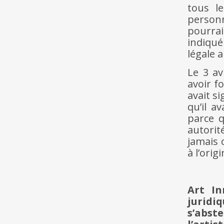
tous l
person
pourrai
indiqué
légale a
Le 3 av
avoir f
avait s
qu’il a
parce q
autorit
jamais c
à l’orig
Art In
juridi
s’abst