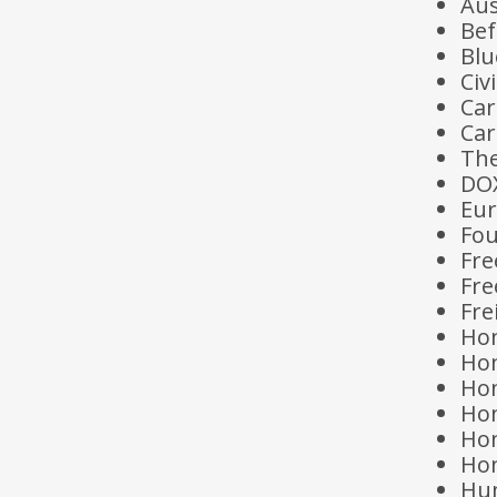
Aus
Bef
Blu
Civ
Car
Car
The
DOX
Eur
Fou
Fr
Fre
Fre
Hon
Hon
Ho
Hon
Hon
Hon
Hum