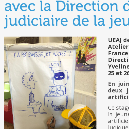
avec la Direction 
judiciaire de la j
UEAJ d
Atelier
France
Directi
Yvelin
25 et 2
En jui
deux j
artific
Ce stag
la jeun
artific
ludique