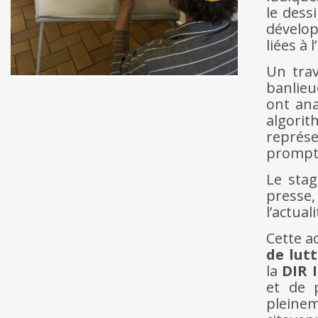
le dess
dévelop
liées à l
Un trav
banlieu
ont ana
algor
représe
prompts 
Le stag
presse
l’actual
Cette a
de lutt
la
DIR 
et de p
pleine