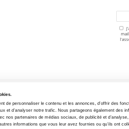
J
mail
l'as
PARTENAIRES
okies.
t de personnaliser le contenu et les annonces, d'offrir des fonct
ux et d'analyser notre trafic. Nous partageons également des in
 avec nos partenaires de médias sociaux, de publicité et d'analyse
autres informations que vous leur avez fournies ou qu'ils ont col
Site réalisé avec le soutien de la MGEN, Mutuelle Santé Prévoyance