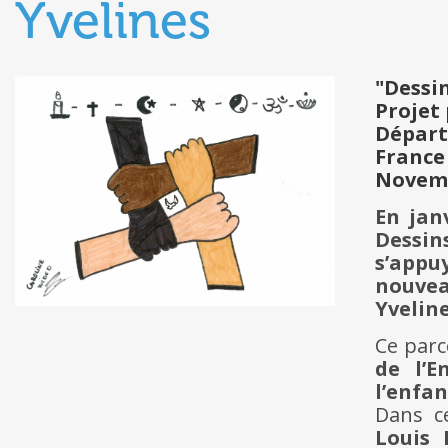
Yvelines
"Dessin
Projet
Départ
France
Novemb
En jan
Dessin
s’appuy
nouvea
Yveline
Ce parc
de l’E
l’enfa
Dans ce
Louis 