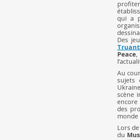
profit
établis
qui a 
organis
dessina
Des jeu
Truant
Peace
,
l’actual
Au cour
sujets 
Ukraine
scène i
encore 
des pro
monde q
Lors de
du
Mus