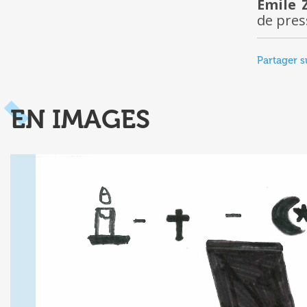
Emile 
de pre
Partager s
EN IMAGES