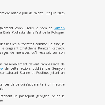
rnière mise à jour de l’alerte : 22 Juin 2026
, également connu sous le nom de
Simon
n à Biala Podlaska dans l’est de la Pologne,
es dessins les autocrates comme Poutine, le
e le dirigeant tchétchène Ramzan Kadyrov.
sages de menaces qu’il recevait sur son
à un rassemblement devant l’ambassade de
éo
de cette action, publiée par Semyon
aricaturant Staline et Poutine, jetant un
tances de ce qui s’apparente à un meurtre
le.
étenant un passeport géorgien. Selon le
une