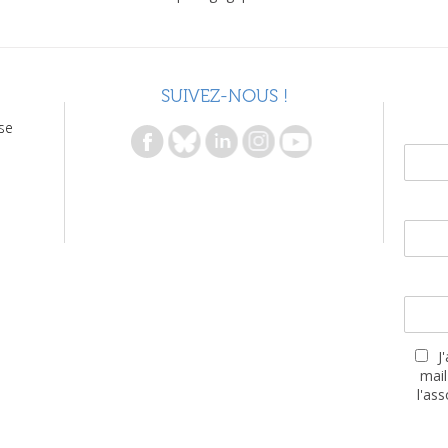
SUIVEZ-NOUS !
se
J
mail
l'as