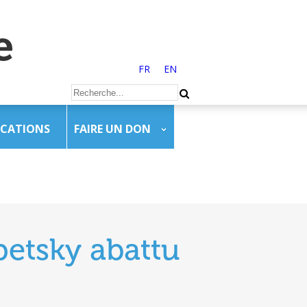
FR
EN
ICATIONS
FAIRE UN DON
petsky abattu