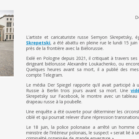
De
L’artiste et caricaturiste russe Semyon Skrepetsky
Skrepetski
, a été abattu en pleine rue le lundi 15 jui
près de la frontière avec la Biélorussie.
Exilé en Pologne depuis 2021, il critiquait à travers s
dirigeant biélorusse Alexandre Loukachenko, ou encor
Quelques heures avant sa mort, il a publié des mes
compte Telegram.
Le média Der Spiegel rapporte qu’il avait participé 
Russie à Berlin trois jours avant sa mort. Une
vid
Skrepetsky sur Facebook, le montre avec un tableau c
drapeau russe à la poubelle.
Une enquête a été ouverte pour déterminer les circons
ciblé et qui pourrait relever d’une répression transnationa
Le 18 juin, la police polonaise a arrêté un homme d
ministre de l’Intérieur polonais, le suspect « serait lié à 
criminalité organisée de grande envergure ».