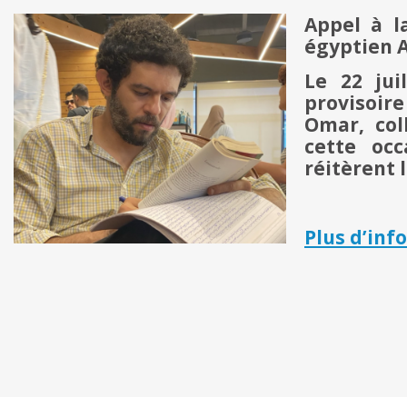
Appel à l
égyptien 
Le 22 jui
provisoir
Omar, col
cette occ
réitèrent 
Plus d’inf