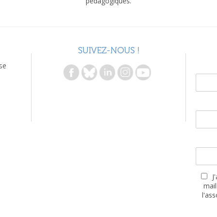
pédagogiques.
SUIVEZ-NOUS !
se
J
mail
l'as