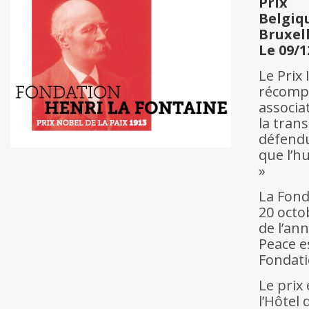
Prix
Belgiq
Bruxel
Le 09/1
Le Prix
récompe
associa
la trans
défendu
que l’h
»
La Fond
20 octo
de l’an
Peace e
Fondati
Le prix
l’Hôtel