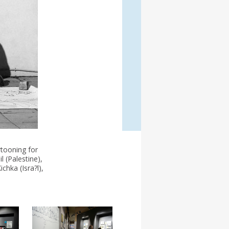
rtooning for
 (Palestine),
chka (Isra?l),