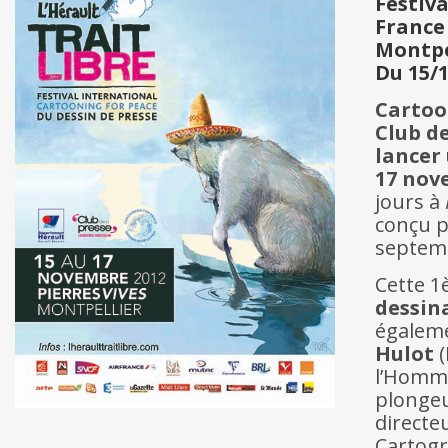
Festiva
France
Montpe
Du 15/1
Cartoon
Club d
lancer 
17 nov
jours à
conçu p
septem
Cette 1
dessin
égaleme
Hulot
(
l’Homm
plongeu
directe
Cartogr