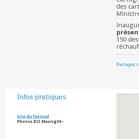
des car
Ministr
Inaugur
présent
150 dess
réchauff
Partagez s
Infos pratiques
Site du festival
Photos ©O.Mas/cg34 –