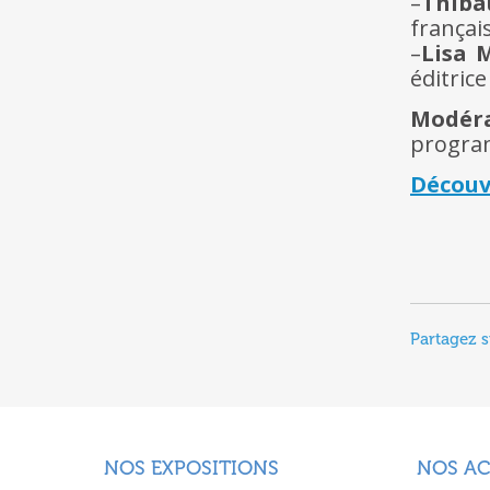
–
Thiba
françai
–
Lisa 
éditrice
Modér
program
Découv
Partagez s
NOS EXPOSITIONS
NOS A