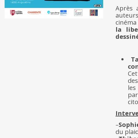
Après a
auteurs
cinéma 
la lib
dessin
Ta
com
Cet
des
les
par
cit
Interv
–
Sophi
du plai