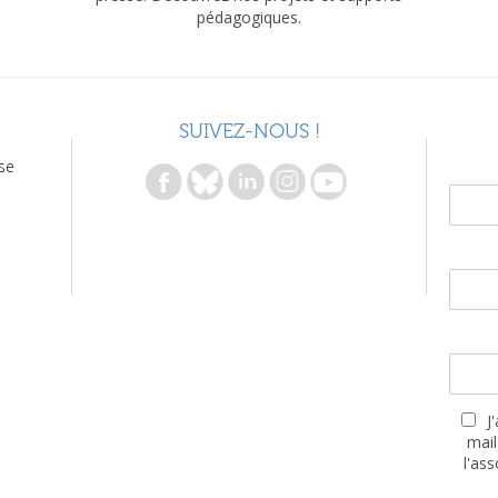
pédagogiques.
SUIVEZ-NOUS !
se
J
mail
l'as