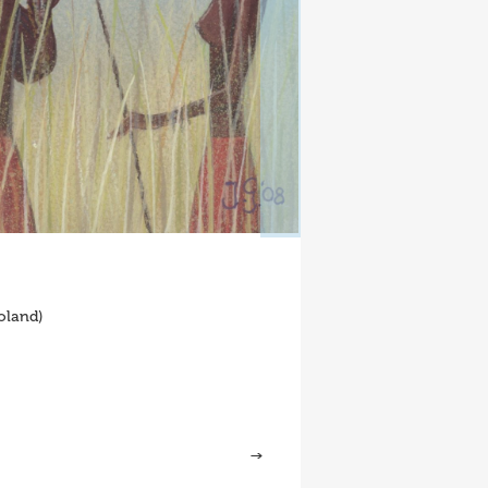
oland)