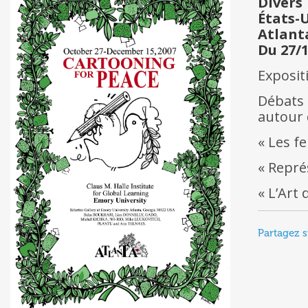
Divers
États-
Atlant
Du 27/1
Exposit
Débats 
autour 
« Les f
« Repré
« L’Art 
Partagez s