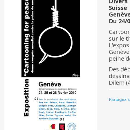
Divers
Suisse
Genèv
Du 24/0
Cartoon
sur le 
L’expos
Genève,
peine de
Des déb
dessina
Dilem (A
Partagez s