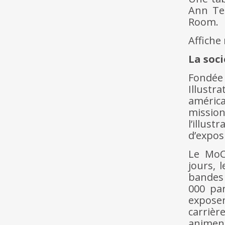
Ann Tel
Room.
Affiche
La soci
Fondée
Illust
américa
missio
l’illus
d’expos
Le MoC
jours, 
bandes 
000 par
exposen
carrièr
animent