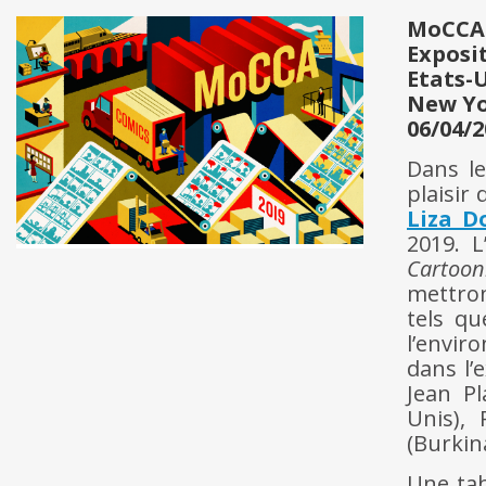
MoCCA 
Exposi
Etats-
New Y
06/04/2
Dans le
plaisir
Liza D
2019. L
Cartoo
mettron
tels qu
l’envir
dans l’
Jean Pl
Unis), 
(Burkin
Une tab