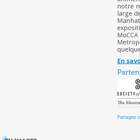
notre m
large de
Manhatt
exposi
MoCCA 
Metrop
quelque
En savo
Parten
Partagez s