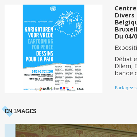
Centre
Divers
Belgiq
Bruxel
Du 04/0
Exposit
Débat en
Dilem, 
bande d
Partagez s
EN IMAGES