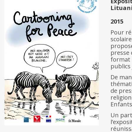
Exposi
Lituani
2015
Pour ré
scolair
propose
presse
format 
publics
De mani
thémati
de press
religion
Enfants
Un part
l’expos
réuniss