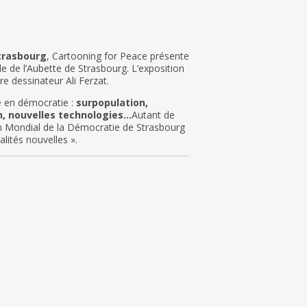
trasbourg
, Cartooning for Peace présente
e de l’Aubette de Strasbourg. L’exposition
e dessinateur Ali Ferzat.
e en démocratie :
surpopulation,
n, nouvelles technologies
…
Autant de
m Mondial de la Démocratie de Strasbourg
lités nouvelles ».