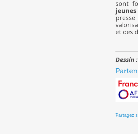
sont f
jeunes
presse 
valoris
et des 
Dessin 
Parten
Partagez s