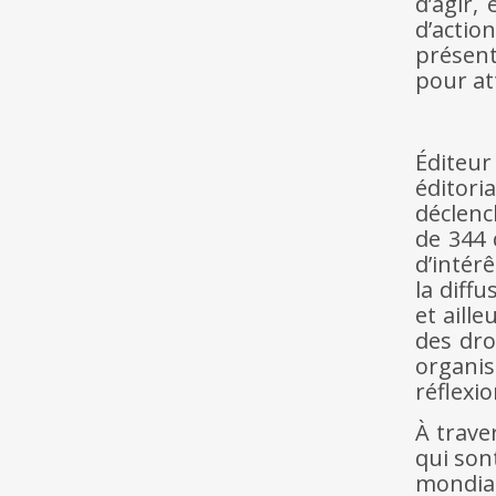
d’agir,
d’acti
présen
pour at
Éditeur
éditori
déclenc
de 344 
d’intér
la diff
et aill
des dro
organis
réflexio
À traver
qui son
mondial