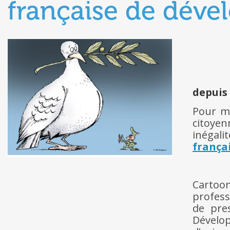
française de dév
depuis
Pour me
citoyen
inégali
frança
Cartoo
profess
de pre
Dévelo