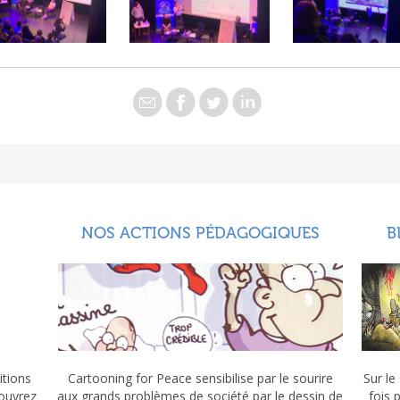
NOS ACTIONS PÉDAGOGIQUES
B
itions
Cartooning for Peace sensibilise par le sourire
Sur le
couvrez
aux grands problèmes de société par le dessin de
fois 