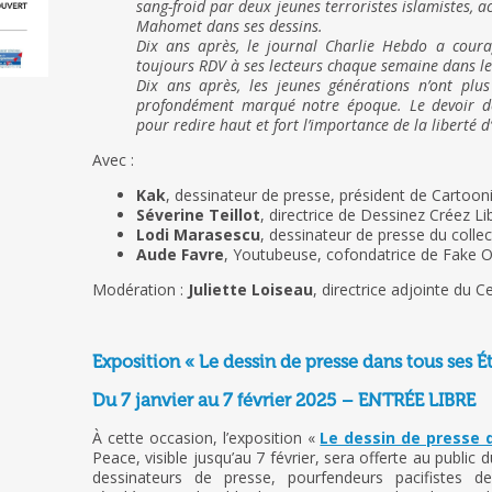
sang-froid par deux jeunes terroristes islamistes, a
Mahomet dans ses dessins.
Dix ans après, le journal Charlie Hebdo a cour
toujours RDV à ses lecteurs chaque semaine dans le
Dix ans après, les jeunes générations n’ont pl
profondément marqué notre époque. Le devoir d
pour redire haut et fort l’importance de la liberté 
Avec :
Kak
, dessinateur de presse, président de Cartoon
Séverine Teillot
, directrice de Dessinez Créez Li
Lodi Marasescu
, dessinateur de presse du colle
Aude Favre
, Youtubeuse, cofondatrice de Fake Of
Modération :
Juliette Loiseau
, directrice adjointe du 
Exposition « Le dessin de presse dans tous ses Ét
Du 7 janvier au 7 février 2025 – ENTRÉE LIBRE
À cette occasion, l’exposition «
Le dessin de presse 
Peace, visible jusqu’au 7 février, sera offerte au public d
dessinateurs de presse, pourfendeurs pacifistes 