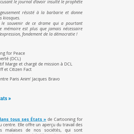
ccusant le journal d’avoir insulté le prophète
ageusement résisté à la barbarie et donne
s kiosques.
us le souvenir de ce drame qui a pourtant
e mémoire est plus que jamais nécessaire
d’expression, fondement de la démocratie !
ing for Peace
berté (DCL)
ctif Marge et chargé de mission à DCL
f et Citizen Fact
Centre Paris Anim’ Jacques Bravo
ats »
dans tous ses États »
de Cartooning for
u centre. Elle offre un aperçu du travail des
des malaises de nos sociétés, qui sont