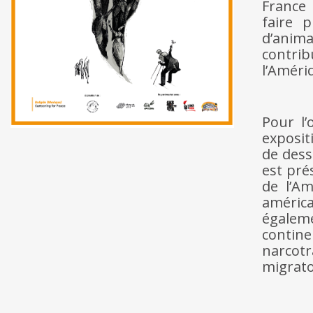
France 
faire p
d’anima
contrib
l’Amériq
Pour l’
exposit
de dess
est pré
de l’Am
améric
égalem
contin
narcotr
migrato