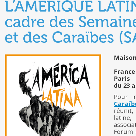
L’AMÉRIQUE LATIN
cadre des Semaine
et des Caraïbes (
Maison
France
Paris
du 23 a
Pour i
Caraïb
réunit,
latine
associa
Forum e