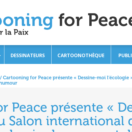
DESSINATEURS
CARTOONOTHÈQUE
PUBL
/
Cartooning for Peace présente « Dessine-moi l’écologie »
d’humour
or Peace présente « D
au Salon international 