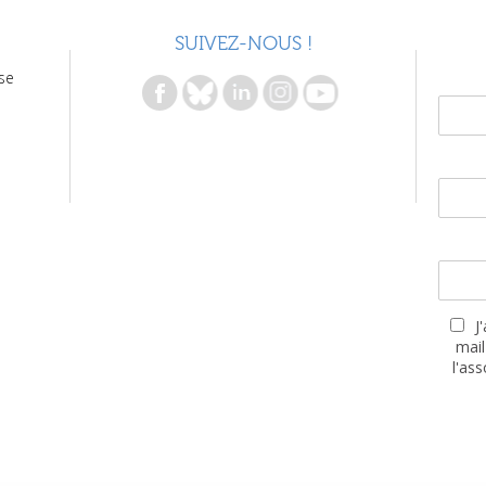
SUIVEZ-NOUS !
se
J
mail
l'as