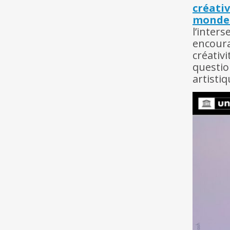
créativ
monde
l’inter
encoura
créativ
questio
artisti