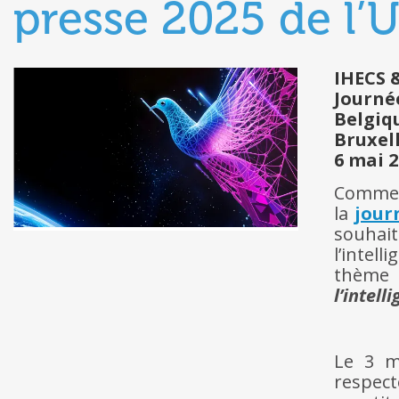
presse 2025 de l
IHECS 
Journée
Belgiq
Bruxel
6 mai 
Comme c
la
jour
souhai
l’intell
thème
l’intell
Le 3 m
respect