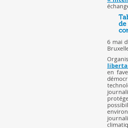
échange
Ta
de
con
6 mai d
Bruxell
Organi
libert
en fave
démoc
techno
journal
protége
possib
enviro
journa
climati