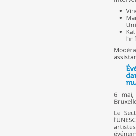
Vin
Mar
Uni
Ka
l’i
Modérat
assista
Évé
da
mu
6 mai,
Bruxell
Le Sec
l’UNES
artist
événem