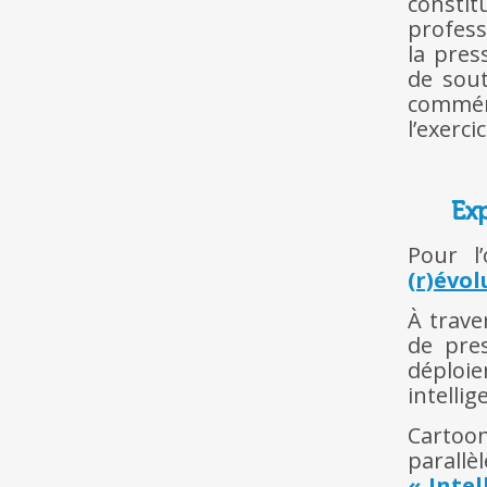
consti
profess
la pres
de sout
commém
l’exerci
Exp
Pour l’
(r)évol
À trave
de pre
déploie
intellig
Cartoo
parallè
« Intel