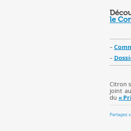
Découv
le Co
–
Comm
–
Dossi
Citron s
joint a
du
« Pr
Partagez s