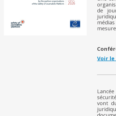
organis
de jour
juridiq
médias 
mesures
Confér
Voir le
Lancée
sécurit
vont d
juridiq
documen