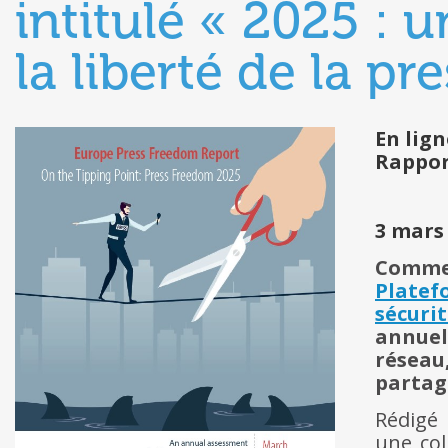
intitulé « 2025 : 
la liberté de la pr
En lign
Rapport
3 mars
Comme 
Platef
sécuri
annuel
réseau
partagé
Rédigé
une col