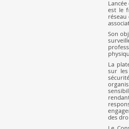
Lancée 
est le 
réseau 
associa
Son obj
surveil
profess
physiqu
La plat
sur le
sécuri
organis
sensibi
rendant
respons
engagem
des dro
Le Cons