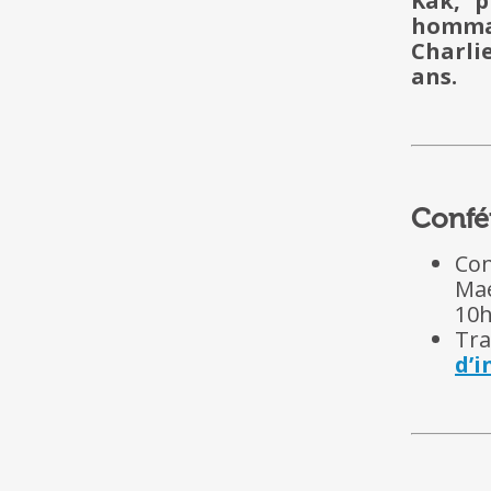
Kak, p
hommag
Charli
ans.
Confé
Con
Mae
10h
Tra
d’i