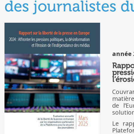
des journalistes d
année 
Rappor
press
l’éro
Couvra
matière
de l’E
solutio
Le rap
Platefo