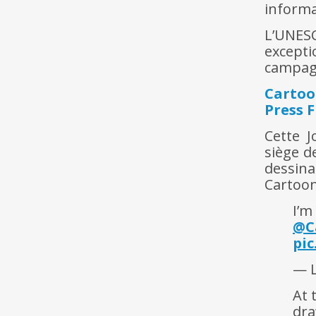
informa
L’UNESC
except
campag
Cartoo
Press 
Cette J
siège d
dessin
Cartoon
I’m
@C
pi
— L
At t
dr