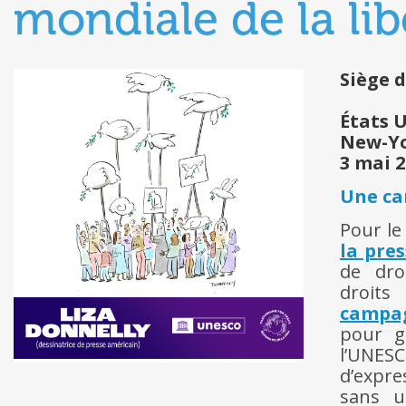
mondiale de la lib
Siège 
États 
New-Y
3 mai 
Une ca
Pour le
la pre
de dro
droits 
campa
pour g
l’UNESC
d’expres
sans u