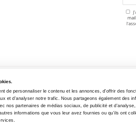
J
mail
l'as
PARTENAIRES
okies.
t de personnaliser le contenu et les annonces, d'offrir des fonct
ux et d'analyser notre trafic. Nous partageons également des in
 avec nos partenaires de médias sociaux, de publicité et d'analyse
autres informations que vous leur avez fournies ou qu'ils ont col
Site réalisé avec le soutien de la MGEN, Mutuelle Santé Prévoyance
ervices.