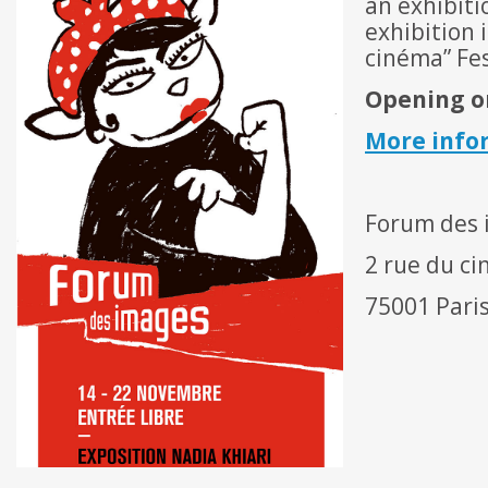
an exhibiti
exhibition 
cinéma” Fes
Opening on
More info
Forum des 
2 rue du c
75001 Paris