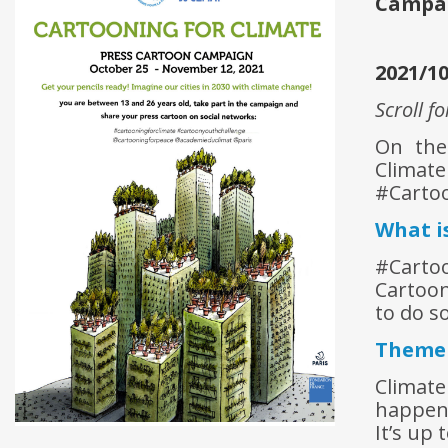
Campa
2021/10
Scroll f
On the
Clima
#Cartoo
What i
#Cartoo
Cartoon
to do so
Theme
Climat
happen 
It’s up 