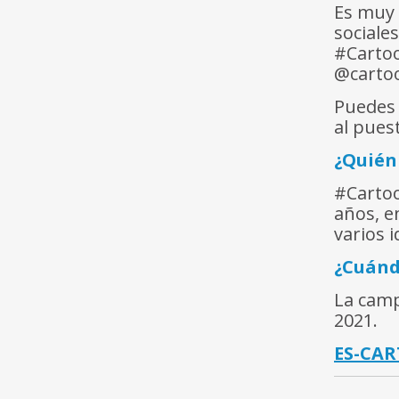
Es muy 
sociale
#Cartoo
@carto
Puedes 
al pues
¿Quién
#Cartoo
años, e
varios 
¿Cuánd
La camp
2021.
ES-CA