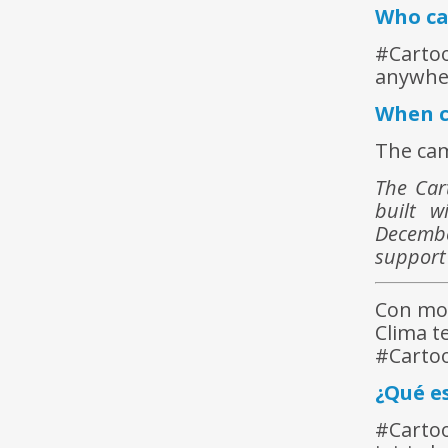
Who ca
#Cartoo
anywher
When c
The cam
The Car
built w
December
support
Con mot
Clima t
#Cartoo
¿Qué e
#Cartoo