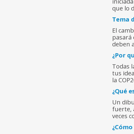
iniciad
que lo 
Tema d
El camb
pasará 
deben a
¿Por q
Todas l
tus ide
la COP2
¿Qué e
Un dibu
fuerte,
veces c
¿Cómo 