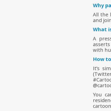
Why pa
All the
and joi
What i
A pres
asserts
with hu
How to
It’s si
(Twitt
#Carto
@carto
You ca
residen
cartoon