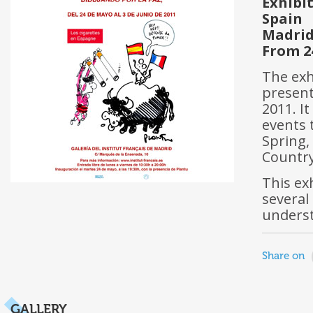
Exhibi
Spain
Madri
From 24
The exh
present
2011. I
events 
Spring,
Country
This ex
several
underst
Share on
GALLERY