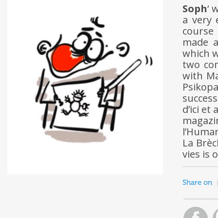
Soph
‘ 
a very 
course 
made a
which w
two com
with Ma
Psikopa
succes
d’ici et
magazi
l’Human
La Brèc
vies is 
Share on