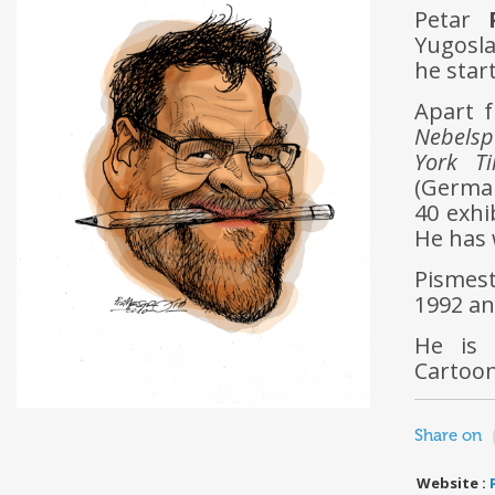
Petar
Yugosla
he star
Apart 
Nebelsp
York T
(Germa
40 exhi
He has w
Pismes
1992 an
He is 
Cartoon
Share on
Website :