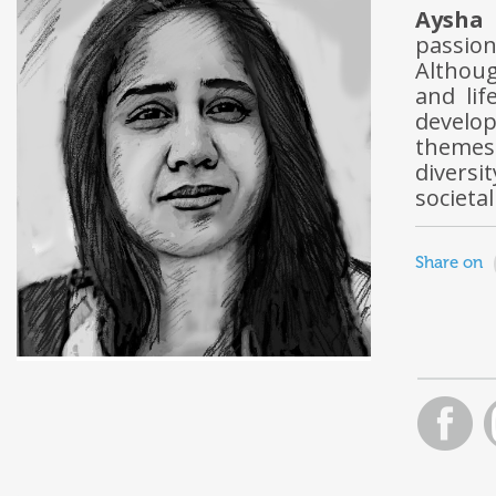
Aysha
passion
Althoug
and lif
develop
themes 
diversi
societal
Share on