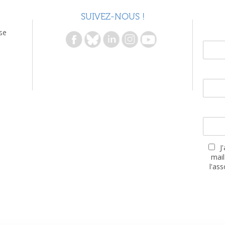
SUIVEZ-NOUS !
se
J
mail
l'as