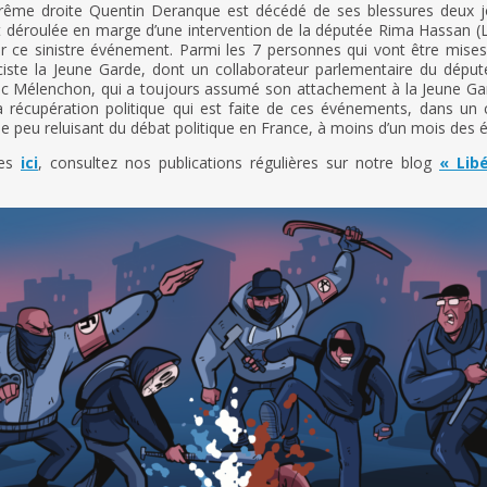
extrême droite Quentin Deranque est décédé de ses blessures deux j
était déroulée en marge d’une intervention de la députée Rima Hassan 
sur ce sinistre événement. Parmi les 7 personnes qui vont être mis
te la Jeune Garde, dont un collaborateur parlementaire du déput
-Luc Mélenchon, qui a toujours assumé son attachement à la Jeune Ga
la récupération politique qui est faite de ces événements, dans un 
peu reluisant du débat politique en France, à moins d’un mois des é
res
ici
, consultez nos publications régulières sur notre blog
« Lib