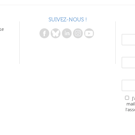
SUIVEZ-NOUS !
se
J
mail
l'as