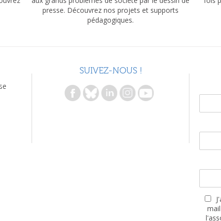
couvrez
aux grands problèmes de société par le dessin de
fois 
presse. Découvrez nos projets et supports
pédagogiques.
SUIVEZ-NOUS !
se
J
mail
l'as