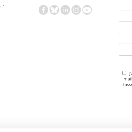
se
J
mail
l'as